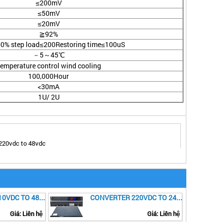
≤200mV
≤50mV
≤20mV
≧92%
0% step load≤200Restoring time≤100uS
－5～45℃
emperature control wind cooling
100,000Hour
<30mA
1U/ 2U
20vdc to 48vdc
CONVERTER 110VDC TO 48VDC
CONVERTER 220VDC TO 24VDC
Giá: Liên hệ
Giá: Liên hệ