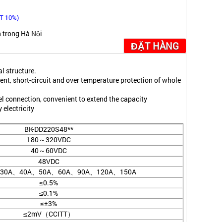
T 10%)
 trong Hà Nội
ĐẶT HÀNG
l structure.
ent, short-circuit and over temperature protection of whole
l connection, convenient to extend the capacity
electricity
BK-DD220S48**
180～320VDC
40～60VDC
48VDC
30A、40A、50A、60A、90A、120A、150A
≤0.5%
≤0.1%
≤±3%
≤2mV（CCITT）