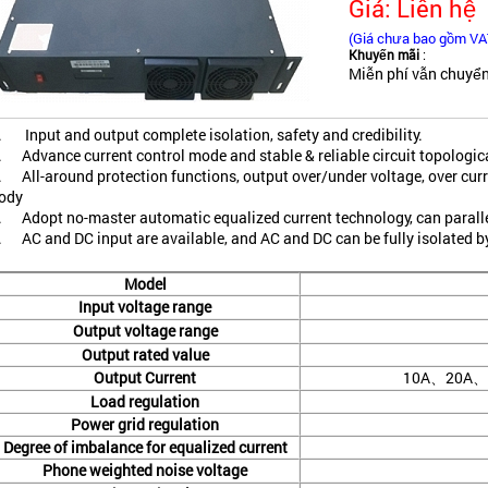
Giá: Liên hệ
(Giá chưa bao gồm VA
Khuyến mãi
:
Miễn phí vẫn chuyển
. Input and output complete isolation, safety and credibility.
. Advance current control mode and stable & reliable circuit topologica
. All-around protection functions, output over/under voltage, over curr
ody
. Adopt no-master automatic equalized current technology, can paralle
. AC and DC input are available, and AC and DC can be fully isolated by 
Model
Input voltage range
Output voltage range
Output rated value
Output Current
10A、20A、
Load regulation
Power grid regulation
Degree of imbalance for equalized current
Phone weighted noise voltage