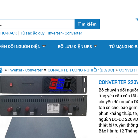
HC-RACK
Tủ sạc ắc quy
Inverter - Converter
YỂN ĐỔI NGUỒN ĐIỆN
BỘ LƯU ĐIỆN UPS
TỦ MẠNG HC-R
Inverter - Converter
CONVERTER CÔNG NGHIỆP (DC/DC)
CONVERTE
CONVERTER 220
Bộ chuyển đổi nguồ
ứng yêu cầu của tất 
chuyển đổi nguồn 
tần số cao, bao gồm 
phản kháng thấp, tr
nguồn DC-DC 220VDC
thiết bị truyền thôn
Bảo hành: 12 Tháng