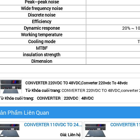
Peak—peak noise
Wide frequency noise
Discrete noise
Efficiency
Dynamic response
20% ~ 10
Working temperature
Cooling mode
T
MTBF
insulation strength
Dimension
CONVERTER 220VDC TO 48VDC,converter 220vdc To 48vdc
Từ Khóa cuối trang:
CONVERTER 220VDC TO 48VDC,converter 2
1
2
1
0
bài đánh giá
Từ Khóa cuối trang:
CONVERTER
220VDC
48VDC
ản Phẩm Liên Quan
CONVERTER 110VDC TO 24VDC
Giá: Liên hệ