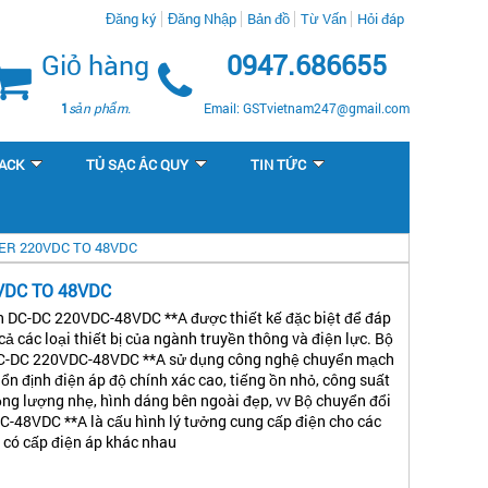
Đăng ký
Đăng Nhập
Bản đồ
Từ Vấn
Hỏi đáp
Giỏ hàng
0947.686655
1
sản phẩm.
Email: GSTvietnam247@gmail.com
ACK
TỦ SẠC ẮC QUY
TIN TỨC
R 220VDC TO 48VDC
VDC TO 48VDC
n DC-DC 220VDC-48VDC **A được thiết kế đặc biệt để đáp
cả các loại thiết bị của ngành truyền thông và điện lực. Bộ
DC-DC 220VDC-48VDC **A sử dụng công nghệ chuyển mạch
ổn định điện áp độ chính xác cao, tiếng ồn nhỏ, công suất
ọng lượng nhẹ, hình dáng bên ngoài đẹp, vv Bộ chuyển đổi
-48VDC **A là cấu hình lý tưởng cung cấp điện cho các
g có cấp điện áp khác nhau