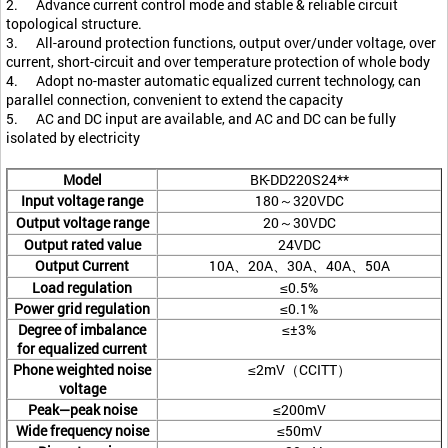
2. Advance current control mode and stable & reliable circuit
topological structure.
3. All-around protection functions, output over/under voltage, over
current, short-circuit and over temperature protection of whole body
4. Adopt no-master automatic equalized current technology, can
parallel connection, convenient to extend the capacity
5. AC and DC input are available, and AC and DC can be fully
isolated by electricity
Model
BK-DD220S24**
Input voltage range
180～320VDC
Output voltage range
20～30VDC
Output rated value
24VDC
Output Current
10A、20A、30A、40A、50A
Load regulation
≤0.5%
Power grid regulation
≤0.1%
Degree of imbalance
≤±3%
for equalized current
Phone weighted noise
≤2mV（CCITT）
voltage
Peak—peak noise
≤200mV
Wide frequency noise
≤50mV