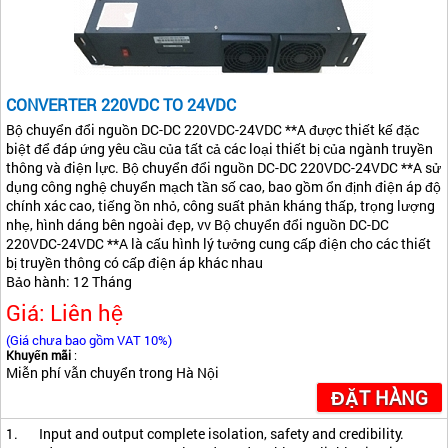
CONVERTER 220VDC TO 24VDC
Bộ chuyển đổi nguồn DC-DC 220VDC-24VDC **A được thiết kế đặc
biệt để đáp ứng yêu cầu của tất cả các loại thiết bị của ngành truyền
thông và điện lực. Bộ chuyển đổi nguồn DC-DC 220VDC-24VDC **A sử
dụng công nghệ chuyển mạch tần số cao, bao gồm ổn định điện áp độ
chính xác cao, tiếng ồn nhỏ, công suất phản kháng thấp, trọng lượng
nhẹ, hình dáng bên ngoài đẹp, vv Bộ chuyển đổi nguồn DC-DC
220VDC-24VDC **A là cấu hình lý tưởng cung cấp điện cho các thiết
bị truyền thông có cấp điện áp khác nhau
Bảo hành: 12 Tháng
Giá: Liên hệ
(Giá chưa bao gồm VAT 10%)
Khuyến mãi
:
Miễn phí vẫn chuyển trong Hà Nội
ĐẶT HÀNG
1. Input and output complete isolation, safety and credibility.