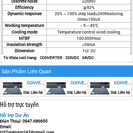
Discrete noise
≤20mV
Efficiency
≧92%
Dynamic response
20% ~ 100% step load≤200Restoring
time≤100uS
Working temperature
－5～45℃
Cooling mode
Temperature control wind cooling
MTBF
100,000Hour
insulation strength
<30mA
Dimension
1U/ 2U
Từ Khóa cuối trang:
CONVERTER
220VDC
24VDC
Sản Phẩm Liên Quan
CONVERTER 110VDC TO 24VDC
CONVERTER 110VDC TO 48VDC
CONVERTER 220VDC TO 48VDC
Giá: Liên hệ
Giá: Liên hệ
Giá: Liên hệ
Hỗ trợ trực tuyến
Hỗ trợ Dự Án
Điện Thoại:
0947.686655
Email:
GSTvietnam247@gmail.com