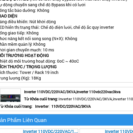
ự động chuyển sang chế độ Bypass khi có lưới
ông tắc bảo dưỡng: Không
IAO DIỆN
ảng điều khiển: Nút khởi động
ED hiển thị trạng thái: Chế độ điện lưới, chế độ ắc quy inverter
ổng giao tiếp: Không
hức năng kết nối song song (N+X): Không
hần mềm quản lý: Không
hời gian chuyển mạch: 10 ms
ÔI TRƯỜNG HOẠT ĐỘNG
hiệt độ môi trường hoạt động: 0
o
C ~ 40
o
C
ÍCH THƯỚC / TRỌNG LƯỢNG
ích thước: Tower / Rack 19 inch
rọng lượng (Kg): 18Kg
Inverter 110VDC/220VAC/3KVA,inverter 110vdc220vac3kva
Từ Khóa cuối trang:
Inverter 110VDC/220VAC/3KVA,inverter 1
1
2
1
0
bài đánh giá
Từ Khóa cuối trang:
Inverter
110VDC/220VAC/3KVA
ản Phẩm Liên Quan
Inverter 110VDC/220VAC/1KVA