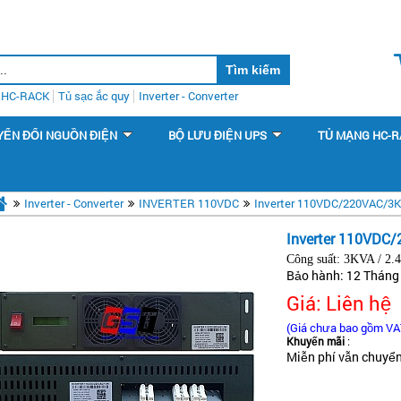
HC-RACK
Tủ sạc ắc quy
Inverter - Converter
YỂN ĐỔI NGUỒN ĐIỆN
BỘ LƯU ĐIỆN UPS
TỦ MẠNG HC-R
Inverter - Converter
INVERTER 110VDC
Inverter 110VDC/220VAC/3
Inverter 110VDC
Công suất: 3KVA / 2
Bảo hành: 12 Tháng
Giá: Liên hệ
(Giá chưa bao gồm VA
Khuyến mãi
:
Miễn phí vẫn chuyển