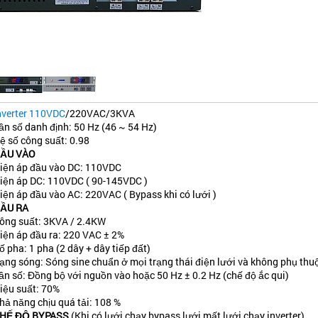
nverter 110VDC
/220VAC/3KVA
ần số danh định: 50 Hz (46 ~ 54 Hz)
ệ số công suất: 0.98
ẦU VÀO
iện áp đầu vào DC: 110VDC
iện áp DC: 110VDC ( 90-145VDC )
iện áp đầu vào AC: 220VAC ( Bypass khi có lưới )
ẦU RA
ông suất: 3KVA / 2.4KW
iện áp đầu ra: 220 VAC ± 2%
ố pha: 1 pha (2 dây + dây tiếp đất)
ạng sóng: Sóng sine chuẩn ở mọi trạng thái điện lưới và không phụ thu
ần số: Đồng bộ với nguồn vào hoặc 50 Hz ± 0.2 Hz (chế độ ắc qui)
iệu suất: 70%
hả năng chịu quá tải: 108 %
HẾ ĐỘ BYPASS
(Khi có lưới chạy bypass lưới mất lưới chạy inverter)