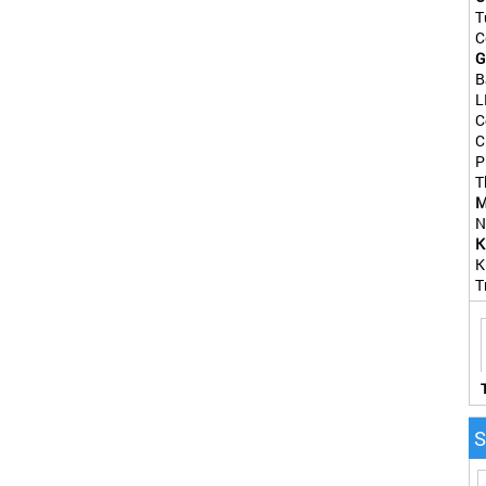
T
C
G
B
L
C
C
P
T
M
N
K
K
T
S