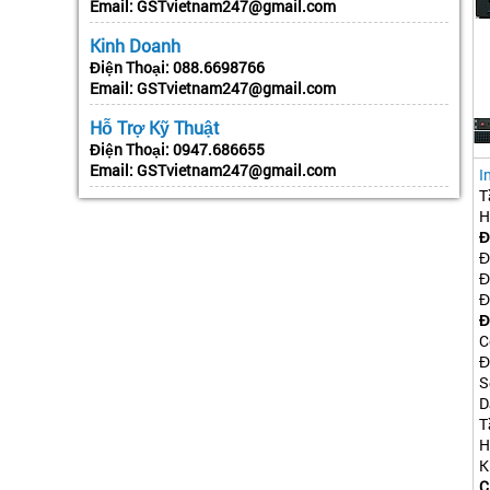
Email:
GSTvietnam247@gmail.com
Kinh Doanh
Điện Thoại:
088.6698766
Email:
GSTvietnam247@gmail.com
Hỗ Trợ Kỹ Thuật
Điện Thoại:
0947.686655
Email:
GSTvietnam247@gmail.com
I
T
H
Đ
Đ
Đ
Đ
Đ
C
Đ
S
D
T
H
K
C