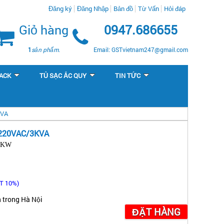
Đăng ký
Đăng Nhập
Bản đồ
Từ Vấn
Hỏi đáp
Giỏ hàng
0947.686655
1
sản phẩm.
Email: GSTvietnam247@gmail.com
ACK
TỦ SẠC ẮC QUY
TIN TỨC
KVA
/220VAC/3KVA
.4KW
T 10%)
 trong Hà Nội
ĐẶT HÀNG