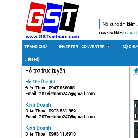
Hay tìm kiếm:
BEKO
TRANG CHỦ
INVERTER - CONVERTER
BỘ CHU
LIÊN HỆ
Hỗ trợ trực tuyến
Hỗ trợ Dự Án
Điện Thoại:
0947.686655
Email:
GSTvietnam247@gmail.com
Kinh Doanh
Điện Thoại:
0973.881.369
Email:
GSTvietnam247@gmail.com
Kinh Doanh
Điện Thoại:
0963.11.8910