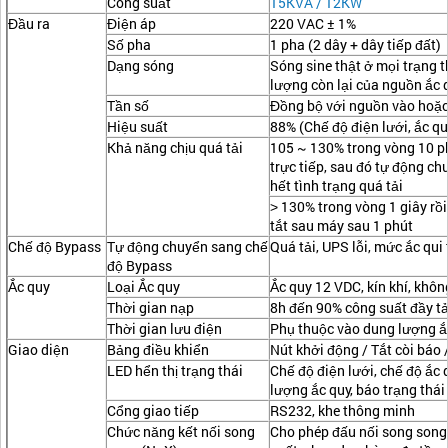
Công suất
15KVA / 12KW
Đầu ra
Điện áp
220 VAC ± 1%
Số pha
1 pha (2 dây + dây tiếp đất)
Dạng sóng
Sóng sine thật ở mọi trạng 
lượng còn lại của nguồn ắc 
Tần số
Đồng bộ với nguồn vào hoặc 
Hiệu suất
88% (Chế độ điện lưới, ắc qu
Khả năng chịu quá tải
105 ~ 130% trong vòng 10 ph
trực tiếp, sau đó tự động c
hết tình trạng quá tải
˃ 130% trong vòng 1 giây rồi
tắt sau máy sau 1 phút
Chế độ Bypass
Tự động chuyển sang chế
Quá tải, UPS lỗi, mức ắc qui
độ Bypass
Ắc quy
Loại Ắc quy
Ắc quy 12 VDC, kín khí, khô
Thời gian nạp
8h đến 90% công suất đầy tả
Thời gian lưu điện
Phụ thuộc vào dung lượng ắ
Giao diện
Bảng điều khiển
Nút khởi động / Tắt còi báo 
LED hển thị trạng thái
Chế độ điện lưới, chế độ ắc 
lượng ắc quy, báo trạng thái
Cổng giao tiếp
RS232, khe thông minh
Chức năng kết nối song
Cho phép đấu nối song song