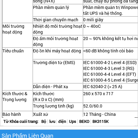
song (N+X)
suất, chạy dự phòng đa tầng,
Phần mềm quản lý
Phần mềm quản trị Winpower 
tắt UPS và hệ thống.
Thời gian chuyển mạch
0 mili giây
Môi trường
Nhiệt độ môi trường hoạt
0 ~ 40oC
hoạt động
động
Độ ẩm môi trường hoạt
20 ~ 90% không kết tụ hơi 
động
Tiêu chuẩn
Độ ồn khi máy hoạt động
˂60 dB không tính còi báo
Trường điện từ (EMS)
IEC 61000-4-2 Level 4 (ESD)
IEC 61000-4-3 Level 3 (RS)
IEC 61000-4-4 Level 4 (EFT)
IEC 61000-4-5 Level 4 (Surg
Dẫn điện - Phát xạ
IEC 62040-2 (> 25 A)
Kích thước &
Kích thước
260 x 570 x 717
Trọng lượng
(R x D x C) (mm)
Trọng lượng tịnh (kg)
52.0/60.0
Bảo hành
Xuất xứ
12 Tháng - China
Từ Khóa cuối trang:
Bộ
lưu
điện
Ups
BEKO
BK3115K
Sản Phẩm Liên Quan