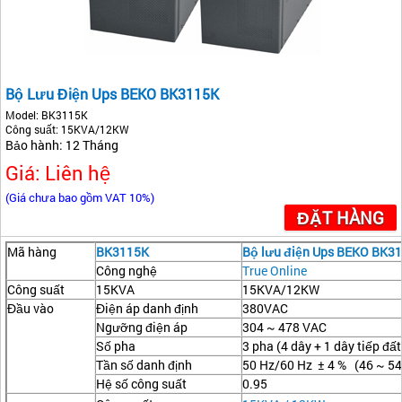
Bộ Lưu Điện Ups BEKO BK3115K
Model: BK3115K
Công suất: 15KVA/12KW
Bảo hành: 12 Tháng
Giá: Liên hệ
(Giá chưa bao gồm VAT 10%)
ĐẶT HÀNG
Mã hàng
BK3115K
Bộ lưu điện Ups BEKO BK3
Công nghệ
True Online
Công suất
15KVA
15KVA/12KW
Đầu vào
Điện áp danh định
380VAC
Ngưỡng điện áp
304 ~ 478 VAC
Số pha
3 pha (4 dây + 1 dây tiếp đất
Tần số danh định
50 Hz/60 Hz ± 4 % (46 ~ 54
Hệ số công suất
0.95