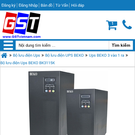
Đăng ký
Đăng Nhập
Bản đồ
Từ Vấn
Hỏi đáp
1
Bộ lưu điện Ups
Bộ lưu điện UPS BEKO
Ups BEKO 3 vào 1 ra
Bộ lưu điện Ups BEKO BK3115K