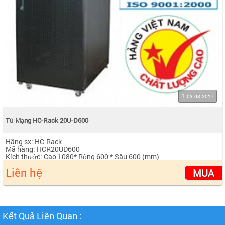
03-08-2017
Tủ Mạng HC-Rack 20U-D600
Hãng sx: HC-Rack
Mã hàng: HCR20UD600
Kích thước: Cao 1080* Rộng 600 * Sâu 600 (mm)
Kết cấu: Dạng đứng, có thể tháo rời
Liên hệ
Màu sắc: Màu đen sần hoặc Ghi sần
MUA
Cánh trước: Cửa lưới hoặc Mika
Tải trọng: 150kg
Kết Quả Liên Quan :