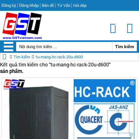
Đăng ký
Đăng Nhập
Bản đồ
Từ Vấn
Hỏi đáp
0
Tìm kiếm
tu-mang-hc-rack-20u-d600
Kết quả tìm kiếm cho "
tu-mang-hc-rack-20u-d600"
sản phẩm.